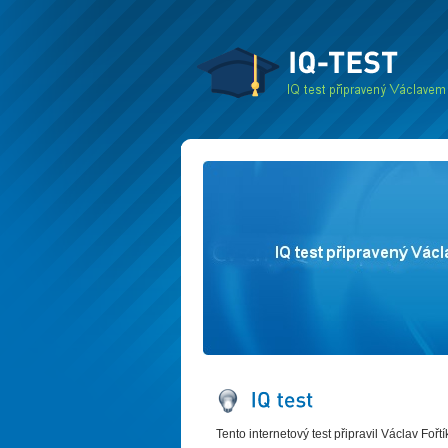
Tento internetový test připravil Václav Fořtí