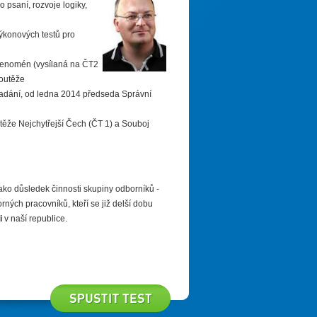
o psaní, rozvoje logiky,
 výkonových testů pro
u Fenomén (vysílaná na ČT2
soutěže
 nadání, od ledna 2014 předseda Správní
utěže Nejchytřejší Čech (ČT 1) a Souboj
ako důsledek činnosti skupiny odborníků -
ých pracovníků, kteří se již delší dobu
i
v naší republice.
Spustit test