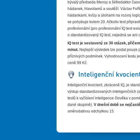
bývalý předseda Mensy a šéfredaktor časo
hádanek, hlavolamů a soutěží. Václav Fořtí
hádankami, kvízy a úlohami na rozvoj logi
se pohybuje kolem 20. Ačkoliv test připrav
profesionální (pro profesionální IQ test exi
o standardizovaný IQ test, nejedná se ani o
IQ test je sestavený ze 30 otázek, přiče
minut.
Nejlepší výsledek lze podat pouze př
příznivých podmínek. Vyhodnocení testu j
ceně 99 Kč.
Inteligenční kvocient, zkráceně IQ, je sta
výstup standardizovaných inteligenčních (
testů k vyčíslení inteligence člověka v pom
dané skupině).
V dnešní době se nejčast
směrodatnou odchylkou 15.