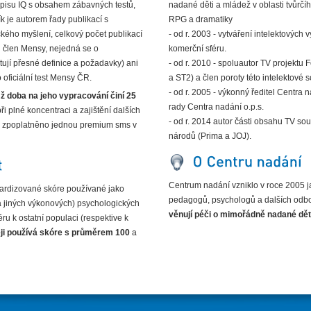
pisu IQ s obsahem zábavných testů,
nadané děti a mládež v oblasti tvůrčíh
k je autorem řady publikací s
RPG a dramatiky
ckého myšlení, celkový počet publikací
- od r. 2003 - vytváření intelektových
il člen Mensy, nejedná se o
komerční sféru.
stují přesné definice a požadavky) ani
- od r. 2010 - spoluautor TV projekt
 oficiální test Mensy ČR.
a ST2) a člen poroty této intelektové 
- od r. 2005 - výkonný ředitel Centra
mž doba na jeho vypracování činí 25
rady Centra nadání o.p.s.
i plné koncentraci a zajištění dalších
- od r. 2014 autor části obsahu TV so
e zpoplatněno jednou premium sms v
národů (Prima a JOJ).
Centrum nadání vzniklo v roce 2005 j
ndardizované skóre používané jako
pedagogů, psychologů a dalších odborn
a jiných výkonových) psychologických
věnují péči o mimořádně nadané dět
ěru k ostatní populaci (respektive k
ěji používá skóre s průměrem 100
a