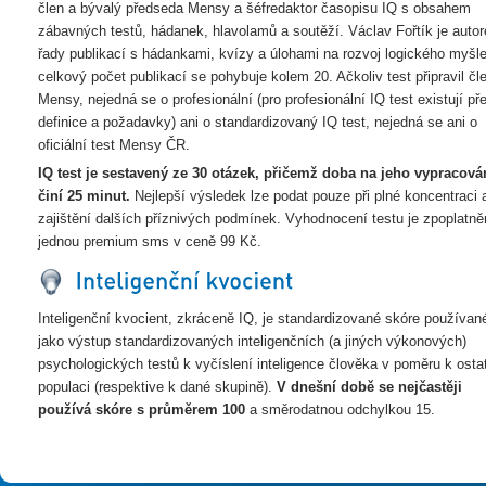
člen a bývalý předseda Mensy a šéfredaktor časopisu IQ s obsahem
zábavných testů, hádanek, hlavolamů a soutěží. Václav Fořtík je auto
řady publikací s hádankami, kvízy a úlohami na rozvoj logického myšle
celkový počet publikací se pohybuje kolem 20. Ačkoliv test připravil čl
Mensy, nejedná se o profesionální (pro profesionální IQ test existují př
definice a požadavky) ani o standardizovaný IQ test, nejedná se ani o
oficiální test Mensy ČR.
IQ test je sestavený ze 30 otázek, přičemž doba na jeho vypracová
činí 25 minut.
Nejlepší výsledek lze podat pouze při plné koncentraci 
zajištění dalších příznivých podmínek. Vyhodnocení testu je zpoplatn
jednou premium sms v ceně 99 Kč.
Inteligenční kvocient, zkráceně IQ, je standardizované skóre používan
jako výstup standardizovaných inteligenčních (a jiných výkonových)
psychologických testů k vyčíslení inteligence člověka v poměru k osta
populaci (respektive k dané skupině).
V dnešní době se nejčastěji
používá skóre s průměrem 100
a směrodatnou odchylkou 15.